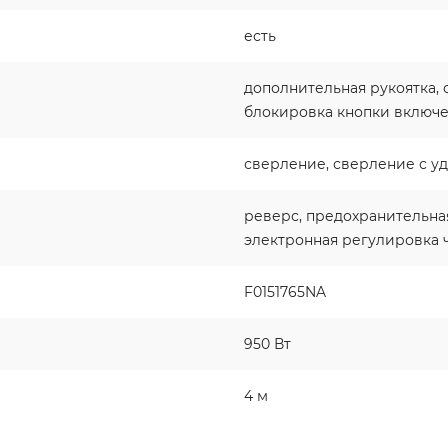
есть
дополнительная рукоятка,
блокировка кнопки включ
сверление, сверление с у
реверс, предохранительна
электронная регулировка 
F0151765NA
950 Вт
4 м