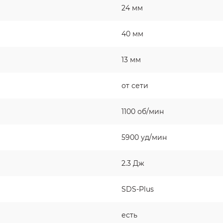
24 мм
40 мм
13 мм
от сети
1100 об/мин
5900 уд/мин
2.3 Дж
SDS-Plus
есть