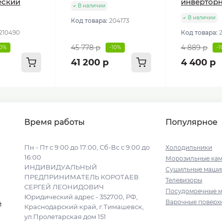
еский
инвертор
В наличии
В наличии
Код товара:
204173
210490
Код товара:
45 778 р
4 889 р
10%
-10%
-
41 200 р
4 400 р
Время работы
Популярное
Пн - Пт с 9:00 до 17:00, Сб-Вс с 9:00 до
Холодильники
16:00
Морозильные ка
ИНДИВИДУАЛЬНЫЙ
Сушильные маши
ПРЕДПРИНИМАТЕЛЬ КОРОТАЕВ
Телевизоры
СЕРГЕЙ ЛЕОНИДОВИЧ
Посудомоечные 
Юридический адрес - 352700, РФ,
Варочные поверх
й
Краснодарский край, г.Тимашевск,
ул.Пролетарская дом 151