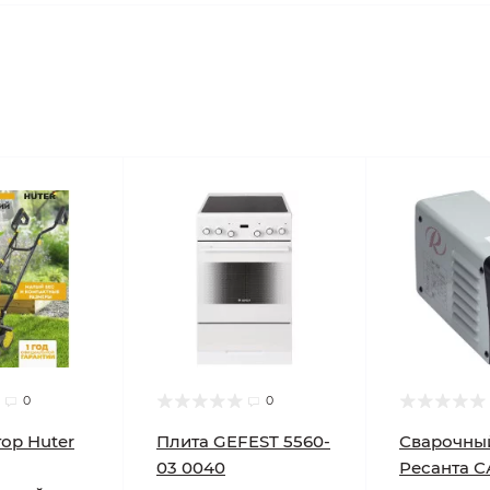
0
0
ор Huter
Плита GEFEST 5560-
Сварочны
03 0040
Ресанта С