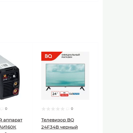
0
0
й аппарат
Телевизор BQ
АИ160К
24F34B черный