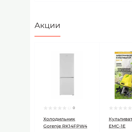
Акции
0
Холодильник
Культиват
Gorenje RK14FPW4
ЕМС-1E