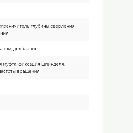
 ограничитель глубины сверления,
ения
даром, долбление
я муфта, фиксация шпинделя,
частоты вращения