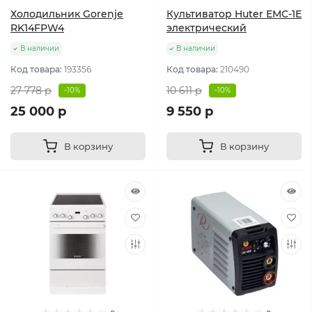
Холодильник Gorenje
Культиватор Huter ЕМС-1E
RK14FPW4
электрический
В наличии
В наличии
Код товара:
193356
Код товара:
210490
27 778 р
10 611 р
-10%
-10%
25 000 р
9 550 р
В корзину
В корзину