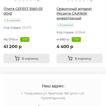
0
0
Плита GEFEST 5560-03
Сварочный аппарат
0040
Ресанта САИ160К
инверторный
В наличии
В наличии
Код товара:
204173
Код товара:
203648
45 778 р
4 889 р
-10%
-10%
41 200 р
4 400 р
В корзину
В корзину
Наш адрес:
г. Тимашевск ул. Братская 180 (угол с ул.
Пролетарской)