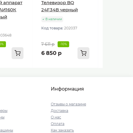
й аппарат
Телевизор BQ
АИ160К
24F34B черный
ный
В наличии
Код товара:
202037
203648
7 611 р
10%
-10%
6 850 р
Информация
Отзывы о магазине
меры
Доставка
ны
О нас
Оплата
машины
Как заказать