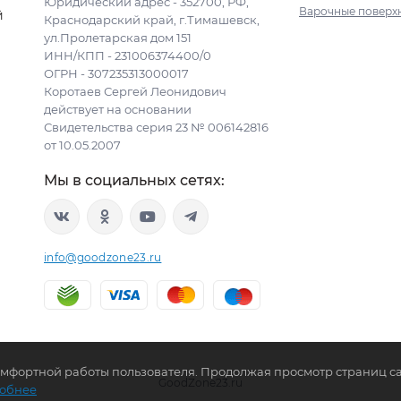
Юридический адрес - 352700, РФ,
Варочные поверх
й
Краснодарский край, г.Тимашевск,
ул.Пролетарская дом 151
ИНН/КПП - 231006374400/0
ОГРН - 307235313000017
Коротаев Сергей Леонидович
действует на основании
Свидетельства серия 23 № 006142816
от 10.05.2007
Мы в социальных сетях:
info@goodzone23.ru
комфортной работы пользователя. Продолжая просмотр страниц са
GoodZone23.ru
обнее