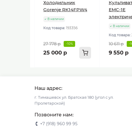
Холодильник
Культиват
Gorenje RK14FPW4
ЕМС-1E
электрич
В наличии
В наличии
Код товара:
193356
Код товара:
27 778 р
10 611 р
-10%
-
25 000 р
9 550 р
Наш адрес:
г. Тимашевск ул. Братская 180 (угол с ул.
Пролетарской)
Позвоните нам:
+7 (918) 960 99 95