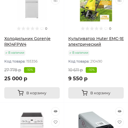
0
0
Холодильник Gorenje
Культиватор Huter ЕМС-1E
RK14FPW4
электрический
В наличии
В наличии
Код товара:
193356
Код товара:
210490
27 778 р
10 611 р
-10%
-10%
25 000 р
9 550 р
В корзину
В корзину