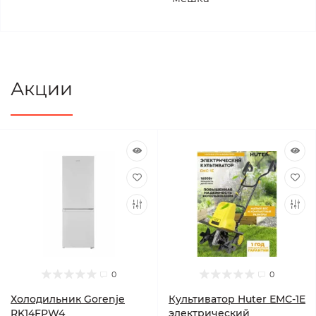
Акции
0
0
Холодильник Gorenje
Культиватор Huter ЕМС-1E
RK14FPW4
электрический