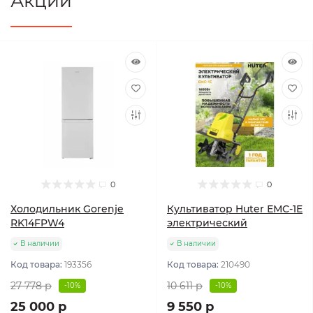
Акции
0
0
Холодильник Gorenje
Культиватор Huter ЕМС-1E
RK14FPW4
электрический
В наличии
В наличии
Код товара:
193356
Код товара:
210490
27 778 р
10 611 р
-10%
-10%
25 000 р
9 550 р