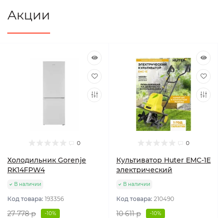
Акции
0
0
Холодильник Gorenje
Культиватор Huter ЕМС-1E
RK14FPW4
электрический
В наличии
В наличии
Код товара:
193356
Код товара:
210490
27 778 р
10 611 р
-10%
-10%