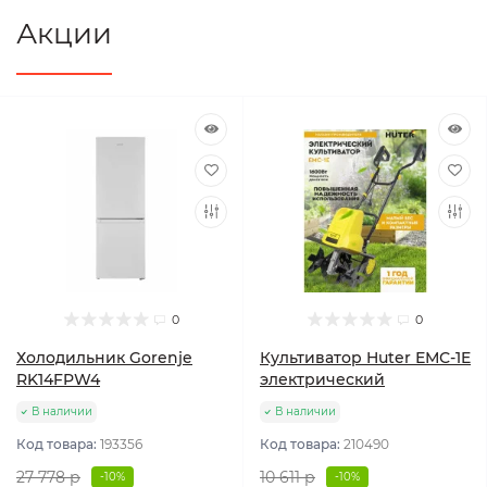
Акции
0
0
Холодильник Gorenje
Культиватор Huter ЕМС-1E
RK14FPW4
электрический
В наличии
В наличии
Код товара:
193356
Код товара:
210490
27 778 р
10 611 р
-10%
-10%