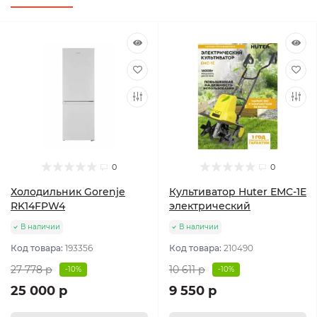
0
0
Холодильник Gorenje
Культиватор Huter ЕМС-1E
RK14FPW4
электрический
В наличии
В наличии
Код товара:
193356
Код товара:
210490
27 778 р
10 611 р
-10%
-10%
25 000 р
9 550 р