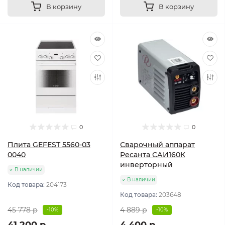
В корзину
В корзину
0
0
Плита GEFEST 5560-03
Сварочный аппарат
0040
Ресанта САИ160К
инверторный
В наличии
В наличии
Код товара:
204173
Код товара:
203648
45 778 р
4 889 р
-10%
-10%
41 200 р
4 400 р