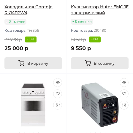
Холодильник Gorenje
Культиватор Huter ЕМС-1E
RK14FPW4
электрический
В наличии
В наличии
Код товара:
193356
Код товара:
210490
27 778 р
10 611 р
-10%
-10%
25 000 р
9 550 р
В корзину
В корзину