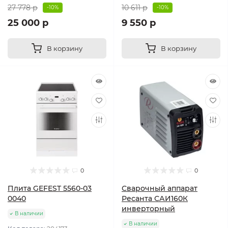
27 778 р
10 611 р
-10%
-10%
25 000 р
9 550 р
В корзину
В корзину
0
0
Плита GEFEST 5560-03
Сварочный аппарат
0040
Ресанта САИ160К
инверторный
В наличии
В наличии