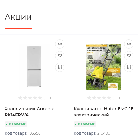
Акции
0
0
Холодильник Gorenje
Культиватор Huter ЕМС-1E
RK14FPW4
электрический
В наличии
В наличии
Код товара:
193356
Код товара:
210490