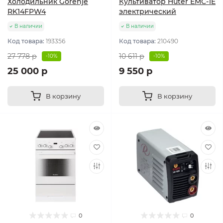
Холодильник Gorenje
Культиватор Huter ЕМС-1E
RK14FPW4
электрический
В наличии
В наличии
Код товара:
193356
Код товара:
210490
27 778 р
10 611 р
-10%
-10%
25 000 р
9 550 р
В корзину
В корзину
0
0