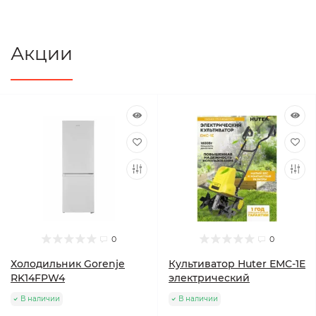
Акции
0
0
Холодильник Gorenje
Культиватор Huter ЕМС-1E
RK14FPW4
электрический
В наличии
В наличии