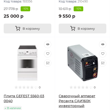
Код товара:
193356
Код товара:
210490
27 778 р
10 611 р
-10%
-10%
25 000 р
9 550 р
В корзину
В корзину
0
0
Плита GEFEST 5560-03
Сварочный аппарат
0040
Ресанта САИ160К
инверторный
В наличии