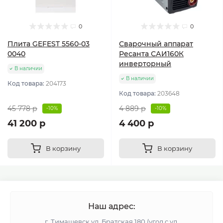
0
0
Плита GEFEST 5560-03
Сварочный аппарат
0040
Ресанта САИ160К
инверторный
В наличии
В наличии
Код товара:
204173
Код товара:
203648
45 778 р
4 889 р
-10%
-10%
41 200 р
4 400 р
В корзину
В корзину
Наш адрес:
г. Тимашевск ул. Братская 180 (угол с ул.