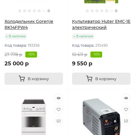
0
0
Холодильник Gorenje
Культиватор Huter ЕМС-1E
RK14FPW4
электрический
В наличии
В наличии
Код товара:
193356
Код товара:
210490
27 778 р
10 611 р
-10%
-10%
25 000 р
9 550 р
В корзину
В корзину