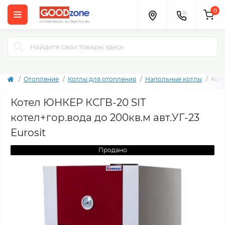
0
Отопление
Котлы для отопления
Напольные котлы
Коте
Котел ЮНКЕР КСГВ-20 SIT
котел+гор.вода до 200кв.м авт.УГ-23
Eurosit
Продано