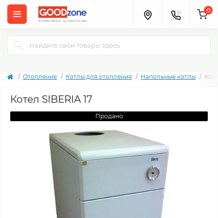
0
Отопление
Котлы для отопления
Напольные котлы
Коте
Котел SIBERIA 17
Продано