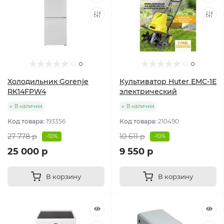
0
0
Холодильник Gorenje
Культиватор Huter ЕМС-1E
RK14FPW4
электрический
В наличии
В наличии
Код товара:
193356
Код товара:
210490
27 778 р
10 611 р
-10%
-10%
25 000 р
9 550 р
В корзину
В корзину