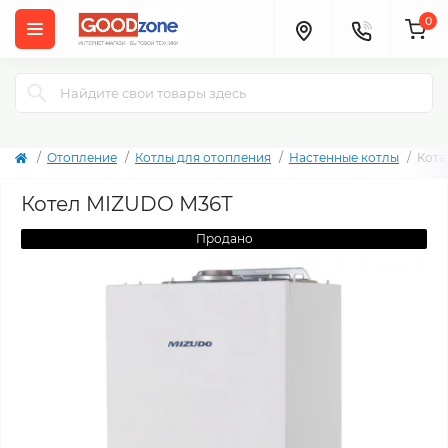
0
Отопление
Котлы для отопления
Настенные котлы
Коте
Котел MIZUDO М36Т
Продано