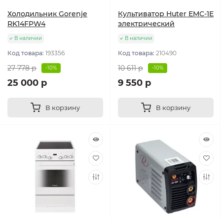
Холодильник Gorenje
Культиватор Huter ЕМС-1E
RK14FPW4
электрический
В наличии
В наличии
Код товара:
193356
Код товара:
210490
27 778 р
10 611 р
-10%
-10%
25 000 р
9 550 р
В корзину
В корзину