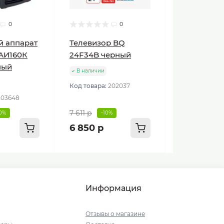
0
0
й аппарат
Телевизор BQ
АИ160К
24F34B черный
ный
В наличии
Код товара:
202037
203648
7 611 р
10%
-10%
6 850 р
Информация
Отзывы о магазине