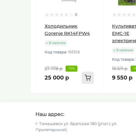
0
Холодильник
Культиват
Gorenje RK14FPW4
ЕМС-1E
электрич
В наличии
В наличии
Код товара:
193356
Код товара:
27 778 р
10 611 р
-10%
-
25 000 р
9 550 р
Наш адрес:
г. Тимашевск ул. Братская 180 (угол с ул.
Пролетарской)