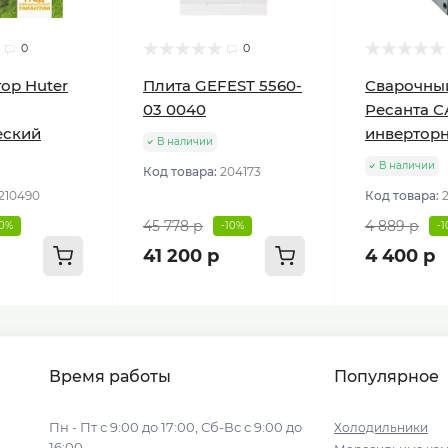
0
0
ор Huter
Плита GEFEST 5560-
Сварочны
03 0040
Ресанта С
еский
инвертор
В наличии
В наличии
Код товара:
204173
210490
Код товара:
45 778 р
4 889 р
10%
-10%
-
41 200 р
4 400 р
Время работы
Популярное
Пн - Пт с 9:00 до 17:00, Сб-Вс с 9:00 до
Холодильники
16:00