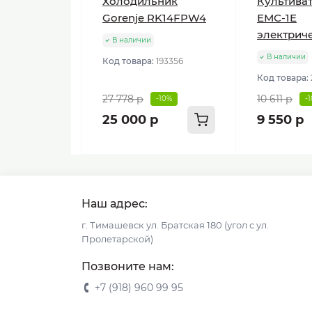
Холодильник
Культиват
Gorenje RK14FPW4
ЕМС-1E
электрич
В наличии
В наличии
Код товара:
193356
Код товара:
27 778 р
10 611 р
-10%
-
25 000 р
9 550 р
Наш адрес:
г. Тимашевск ул. Братская 180 (угол с ул.
Пролетарской)
Позвоните нам:
+7 (918) 960 99 95