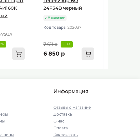
й аппарат
Телевизор BQ
АИ160К
24F34B черный
ный
В наличии
Код товара:
202037
203648
7 611 р
10%
-10%
6 850 р
Информация
Отзывы о магазине
меры
Доставка
ны
О нас
Оплата
машины
Как заказать