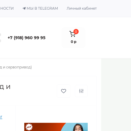
ЬНОСТИ
МЫ В TELEGRAM
Личный кабинет
0
+7 (918) 960 99 95
0 р
од и сервопривод)
д и
r