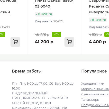
ор Huter
Плита GEFEST 5560-
Сварочны
03 0040
Ресанта С
еский
инвертор
В наличии
В наличии
Код товара:
204173
210490
Код товара:
45 778 р
4 889 р
10%
-10%
-
41 200 р
4 400 р
Время работы
Популярное
Пн - Пт с 9:00 до 17:00, Сб-Вс с 9:00 до
Холодильники
16:00
Морозильные ка
ИНДИВИДУАЛЬНЫЙ
Сушильные маши
ПРЕДПРИНИМАТЕЛЬ КОРОТАЕВ
Телевизоры
СЕРГЕЙ ЛЕОНИДОВИЧ
Посудомоечные 
Юридический адрес - 352700, РФ,