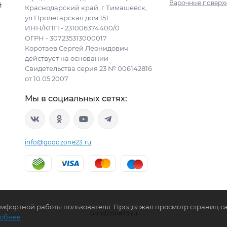
Варочные поверх
й
Краснодарский край, г.Тимашевск,
ул.Пролетарская дом 151
ИНН/КПП - 231006374400/0
ОГРН - 307235313000017
Коротаев Сергей Леонидович
действует на основании
Свидетельства серия 23 № 006142816
от 10.05.2007
Мы в социальных сетях:
info@goodzone23.ru
комфортной работы пользователя. Продолжая просмотр страниц са
GoodZone23.ru
обнее