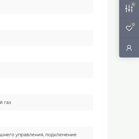
0
0
й газ
ешнего управления, подключение