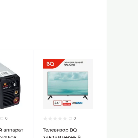
0
0
й аппарат
Телевизор BQ
АИ160К
24F34B черный