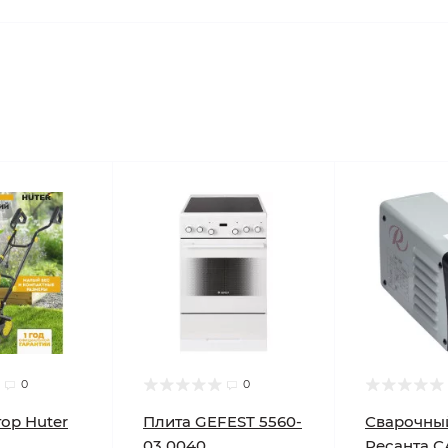
0
0
ор Huter
Плита GEFEST 5560-
Сварочны
03 0040
Ресанта С