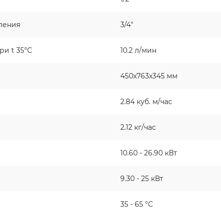
ления
3/4"
и t 35°C
10.2 л/мин
450x763x345 мм
2.84 куб. м/час
2.12 кг/час
10.60 - 26.90 кВт
9.30 - 25 кВт
35 - 65 °С