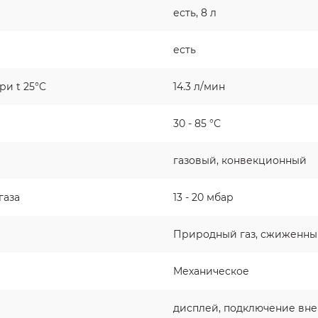
есть, 8 л
есть
и t 25°C
14.3 л/мин
30 - 85 °С
газовый, конвекционный
газа
13 - 20 мбар
Природный газ, сжиженны
Механическое
дисплей, подключение вн