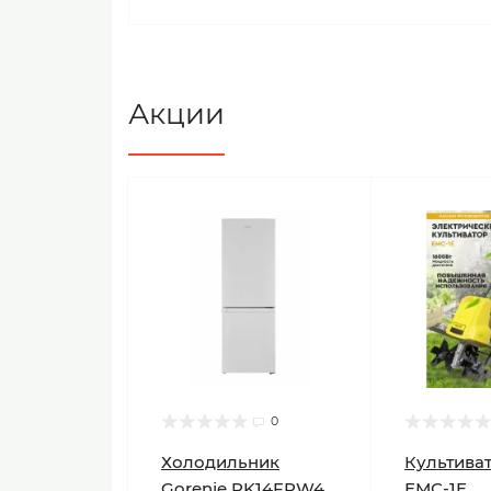
Акции
0
Холодильник
Культиват
Gorenje RK14FPW4
ЕМС-1E