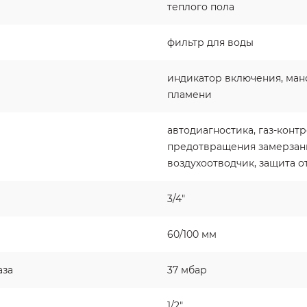
теплого пола
фильтр для воды
индикатор включения, ман
пламени
автодиагностика, газ-конт
предотвращения замерзани
воздухоотводчик, защита о
3/4"
60/100 мм
аза
37 мбар
1/2"