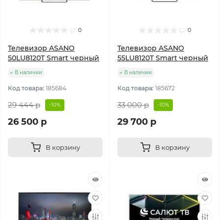
0
0
Телевизор ASANO
Телевизор ASANO
50LU8120T Smart черный
55LU8120T Smart черный
В наличии
В наличии
Код товара:
185684
Код товара:
185672
29 444 р
33 000 р
-10%
-10%
26 500 р
29 700 р
В корзину
В корзину