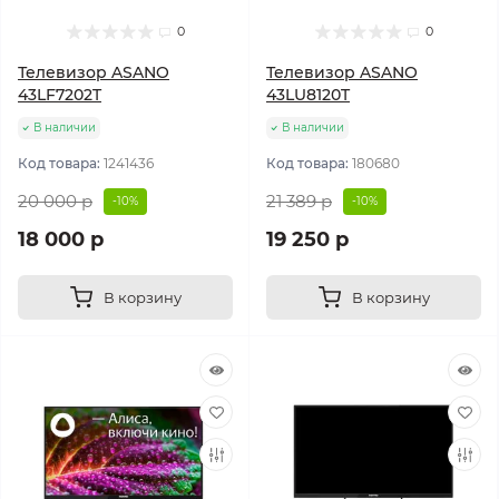
0
0
Телевизор ASANO
Телевизор ASANO
43LF7202T
43LU8120T
В наличии
В наличии
Код товара:
1241436
Код товара:
180680
20 000 р
21 389 р
-10%
-10%
18 000 р
19 250 р
В корзину
В корзину