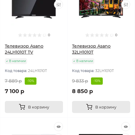
0
0
Телевизор Asano
Телевизор Asano
24LH1010T TV
32LH1010T
В наличии
В наличии
Код товара:
24LH1010T
Код товара:
32LH1010T
7 889 р
9 833 р
-10%
-10%
7 100 р
8 850 р
В корзину
В корзину