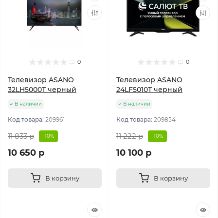
0
0
Телевизор ASANO
Телевизор ASANO
32LH5000T черный
24LF5010T черный
В наличии
В наличии
Код товара:
209961
Код товара:
209854
11 833 р
11 222 р
-10%
-10%
10 650 р
10 100 р
В корзину
В корзину