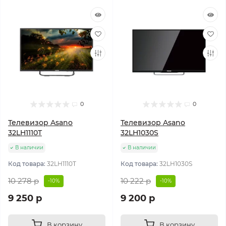
0
0
Телевизор Asano
Телевизор Asano
32LH1110T
32LH1030S
В наличии
В наличии
Код товара:
32LH1110T
Код товара:
32LH1030S
10 278 р
10 222 р
-10%
-10%
9 250 р
9 200 р
В корзину
В корзину