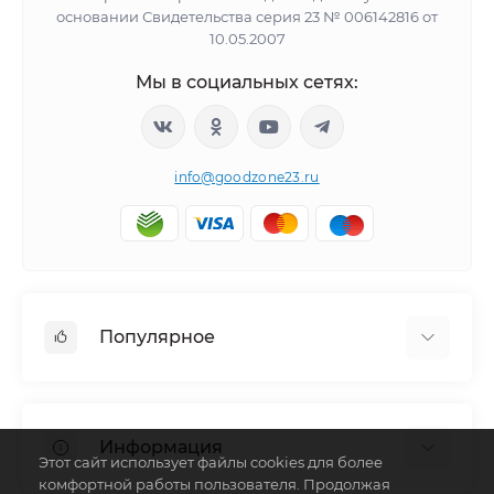
основании Свидетельства серия 23 № 006142816 от
10.05.2007
Мы в социальных сетях:
info@goodzone23.ru
Популярное
Холодильники
Морозильные камеры
Информация
Сушильные машины
Этот сайт использует файлы cookies для более
комфортной работы пользователя. Продолжая
Телевизоры