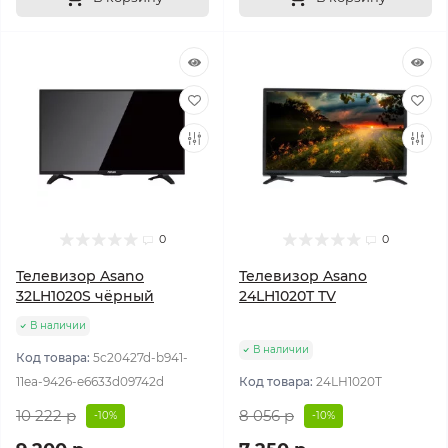
0
0
Телевизор Asano
Телевизор Asano
32LH1020S чёрный
24LH1020T TV
В наличии
В наличии
Код товара:
5c20427d-b941-
11ea-9426-e6633d09742d
Код товара:
24LH1020T
10 222 р
8 056 р
-10%
-10%