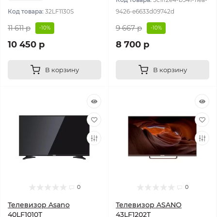
Код товара:
32LF1130S
9426-e6633d09742d
11 611 р
9 667 р
-10%
-10%
10 450 р
8 700 р
В корзину
В корзину
0
0
Телевизор Asano
Телевизор ASANO
40LF1010T
43LF1202T