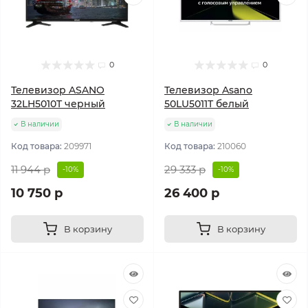
0
0
Телевизор ASANO
Телевизор Asano
32LH5010T черный
50LU5011T белый
В наличии
В наличии
Код товара:
209971
Код товара:
210060
11 944 р
29 333 р
-10%
-10%
10 750 р
26 400 р
В корзину
В корзину