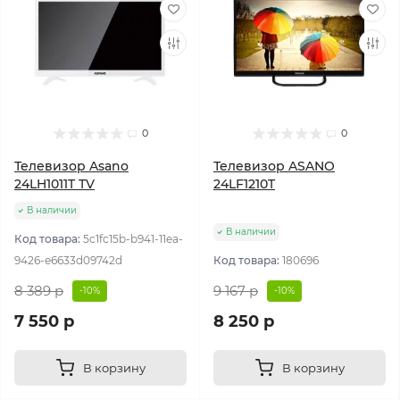
0
0
Телевизор Asano
Телевизор ASANO
24LH1011T TV
24LF1210T
В наличии
В наличии
Код товара:
5c1fc15b-b941-11ea-
9426-e6633d09742d
Код товара:
180696
8 389 р
9 167 р
-10%
-10%
7 550 р
8 250 р
В корзину
В корзину