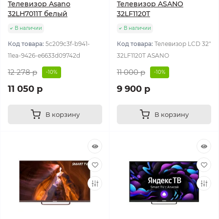
Телевизор Asano
Телевизор ASANO
32LH7011T белый
32LF1120T
В наличии
В наличии
Код товара:
5c209c3f-b941-
Код товара:
Телевизор LCD 32"
11ea-9426-e6633d09742d
32LF1120T ASANO
12 278 р
11 000 р
-10%
-10%
11 050 р
9 900 р
В корзину
В корзину