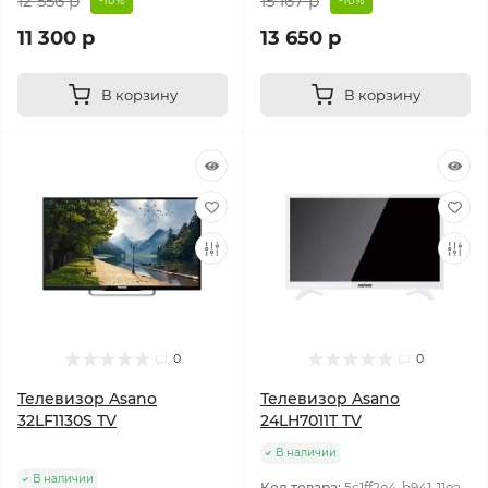
12 556 р
15 167 р
-10%
-10%
11 300 р
13 650 р
В корзину
В корзину
0
0
Телевизор Asano
Телевизор Asano
32LF1130S TV
24LH7011T TV
В наличии
В наличии
Код товара:
5c1ff2e4-b941-11ea-