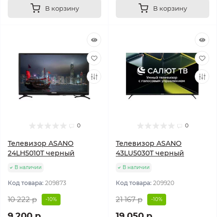
В корзину
В корзину
0
0
Телевизор ASANO
Телевизор ASANO
24LH5010T черный
43LU5030T черный
В наличии
В наличии
Код товара:
209873
Код товара:
209920
10 222 р
21 167 р
-10%
-10%
9 200 р
19 050 р