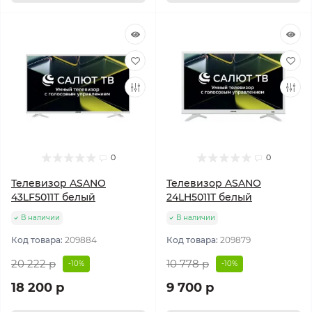
0
0
Телевизор ASANO
Телевизор ASANO
43LF5011T белый
24LH5011T белый
В наличии
В наличии
Код товара:
209884
Код товара:
209879
20 222 р
10 778 р
-10%
-10%
18 200 р
9 700 р