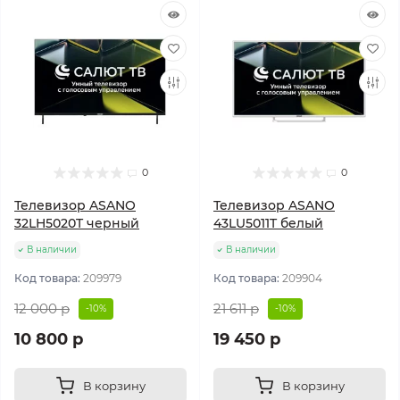
0
0
Телевизор ASANO
Телевизор ASANO
32LH5020T черный
43LU5011T белый
В наличии
В наличии
Код товара:
209979
Код товара:
209904
12 000 р
21 611 р
-10%
-10%
10 800 р
19 450 р
В корзину
В корзину