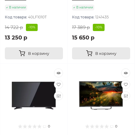
В наличии
В наличии
Код товара:
40LF1010T
Код товара:
1241435
14 722 р
17 389 р
-10%
-10%
13 250 р
15 650 р
В корзину
В корзину
0
0