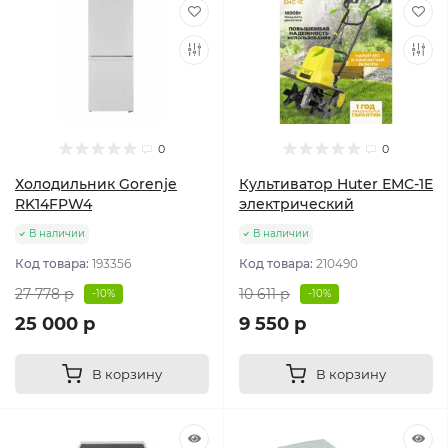
0
0
Холодильник Gorenje
Культиватор Huter ЕМС-1E
RK14FPW4
электрический
В наличии
В наличии
Код товара:
193356
Код товара:
210490
27 778 р
10 611 р
-10%
-10%
25 000 р
9 550 р
В корзину
В корзину