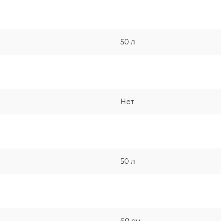
50 л
Нет
50 л