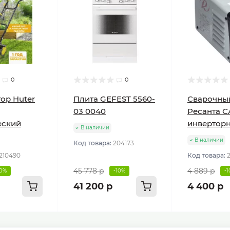
0
0
ор Huter
Плита GEFEST 5560-
Сварочны
03 0040
Ресанта С
еский
инвертор
В наличии
В наличии
Код товара:
204173
210490
Код товара:
45 778 р
4 889 р
10%
-10%
-
41 200 р
4 400 р