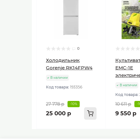
0
Холодильник
Культиват
Gorenje RK14FPW4
ЕМС-1E
электрич
В наличии
В наличии
Код товара:
193356
Код товара:
27 778 р
10 611 р
-10%
-
25 000 р
9 550 р