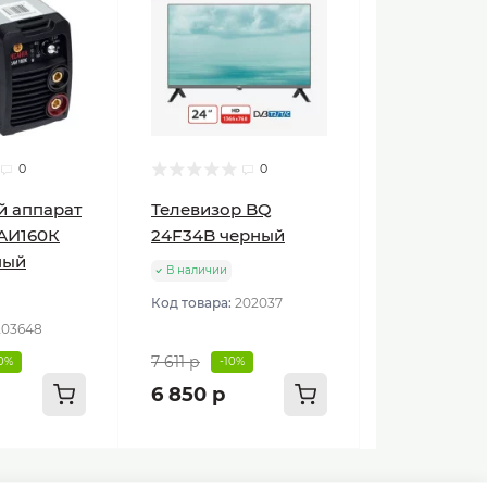
0
0
й аппарат
Телевизор BQ
АИ160К
24F34B черный
ный
В наличии
Код товара:
202037
203648
7 611 р
10%
-10%
6 850 р