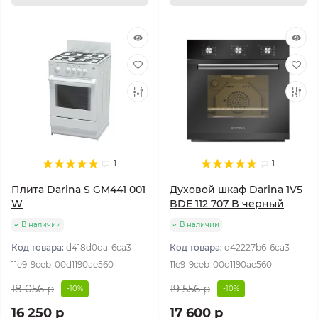
1
1
Плита Darina S GM441 001
Духовой шкаф Darina 1V5
W
BDE 112 707 B черный
В наличии
В наличии
Код товара:
d418d0da-6ca3-
Код товара:
d42227b6-6ca3-
11e9-9ceb-00d1190ae560
11e9-9ceb-00d1190ae560
18 056 р
19 556 р
-10%
-10%
16 250 р
17 600 р