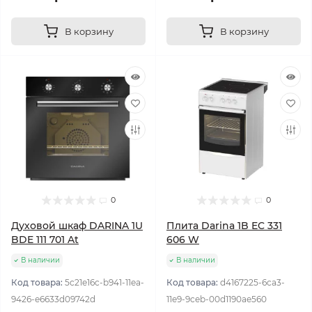
В корзину
В корзину
0
0
Духовой шкаф DARINA 1U
Плита Darina 1B EC 331
BDE 111 701 At
606 W
В наличии
В наличии
Код товара:
5c21e16c-b941-11ea-
Код товара:
d4167225-6ca3-
9426-e6633d09742d
11e9-9ceb-00d1190ae560