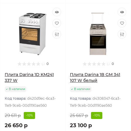
0
0
Плита Darina 1D KM241
Плита Darina 1B GM 341
337 W
107 W белый
В наличии
В наличии
Код товара:
d420d9ec-6ca3-
Код товара:
d4308347-6ca3-
11e9-9ceb-00d1190ae560
11e9-9ceb-00d1190ae560
29 611 р
25 667 р
-10%
-10%
26 650 р
23 100 р