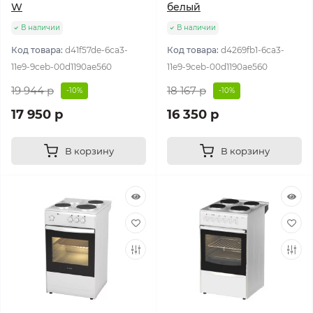
W
белый
В наличии
В наличии
Код товара:
d41f57de-6ca3-
Код товара:
d4269fb1-6ca3-
11e9-9ceb-00d1190ae560
11e9-9ceb-00d1190ae560
19 944 р
18 167 р
-10%
-10%
17 950 р
16 350 р
В корзину
В корзину