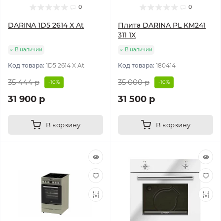
0
0
DARINA 1D5 2614 X At
Плита DARINA PL KM241
311 1X
В наличии
В наличии
Код товара:
1D5 2614 X At
Код товара:
180414
35 444 р
35 000 р
-10%
-10%
31 900 р
31 500 р
В корзину
В корзину