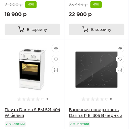
21 000 р
25 444 р
-10%
-10%
18 900 р
22 900 р
В корзину
В корзину
0
0
Плита Darina S EM 521 404
Варочная поверхность
W белый
Darina P EI 305 B черный
В наличии
В наличии