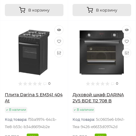
В корзину
В корзину
0
0
Плита Darina S EM341 404
Духовой шкаф DARINA
At
2V5 BDE 112 708 B
В наличии
В наличии
Код товара:
f5ba9974-64cb-
Код товара:
5c0605e6-b941-
11e8-b53c-b34d66194b2e
11ea-9426-e6633d09742d