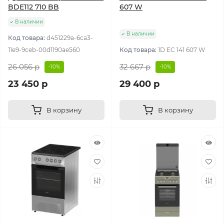
BDE112 710 BB
607 W
В наличии
В наличии
Код товара:
d451229a-6ca3-
11e9-9ceb-00d1190ae560
Код товара:
1D EC 141 607 W
26 056 р
32 667 р
-10%
-10%
23 450 р
29 400 р
В корзину
В корзину