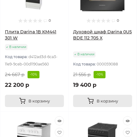
0
0
Плита Darina 1B KM441
Духовой шкаф Darina 0U5
301 W
BDE 112 705 X
В наличии
В наличии
Код товара:
d412ad3d-6ca3-
11e9-9ceb-00d1190ae560
Код товара:
000059088
24 667 р
21 556 р
-10%
-10%
22 200 р
19 400 р
В корзину
В корзину