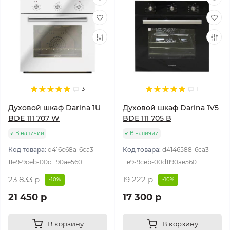
3
1
Духовой шкаф Darina 1U
Духовой шкаф Darina 1V5
BDE 111 707 W
BDE 111 705 B
В наличии
В наличии
Код товара:
d416c68a-6ca3-
Код товара:
d4146588-6ca3-
11e9-9ceb-00d1190ae560
11e9-9ceb-00d1190ae560
23 833 р
19 222 р
-10%
-10%
21 450 р
17 300 р
В корзину
В корзину