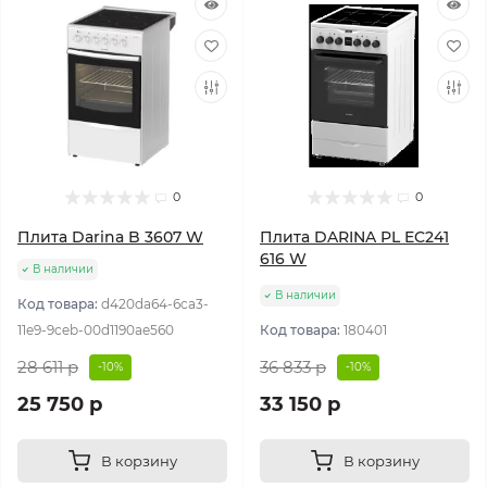
0
0
Плита Darina B 3607 W
Плита DARINA PL EC241
616 W
В наличии
В наличии
Код товара:
d420da64-6ca3-
11e9-9ceb-00d1190ae560
Код товара:
180401
28 611 р
36 833 р
-10%
-10%
25 750 р
33 150 р
В корзину
В корзину