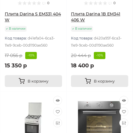
0
0
Плита Darina S EM331 404
Плита Darina 1B EM341
W
406 W
В наличии
В наличии
Код товара:
d41efa04-6ca3-
Код товара:
d420a95f-6ca3-
11e9-9ceb-00d1190ae560
11e9-9ceb-00d1190ae560
17 056 р
20 444 р
-10%
-10%
15 350 р
18 400 р
В корзину
В корзину