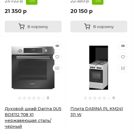
23 722 р
22 389 р
-10%
-10%
21 350 р
20 150 р
В корзину
В корзину
0
0
Духовой шкаф Darina 0U5
Плита DARINA PL KM241
BDE112 708 X1
311 W
нержавеющая сталь/
черный