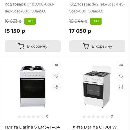
Код товара:
d41c9908-6ca3-
Код товара:
d4211e15-6ca3-11e9-
11e9-9ceb-00d1190ae560
9ceb-00d1190ae560
16 833 р
18 944 р
-10%
-10%
15 150 р
17 050 р
В корзину
В корзину
0
0
Плита Darina S EM341 404
Плита Darina C 1001 W