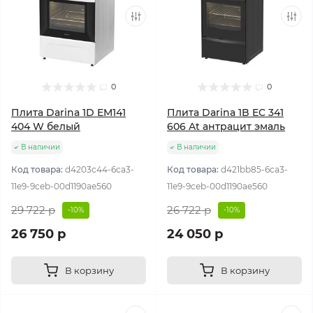
0
0
Плита Darina 1D EM141
Плита Darina 1B EC 341
404 W белый
606 At антрацит эмаль
В наличии
В наличии
Код товара:
d4203c44-6ca3-
Код товара:
d421bb85-6ca3-
11e9-9ceb-00d1190ae560
11e9-9ceb-00d1190ae560
29 722 р
26 722 р
-10%
-10%
26 750 р
24 050 р
В корзину
В корзину