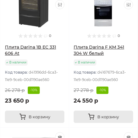
0
0
Плита Darina 1B EC 331
Плита Darina F KM 341
606 At
304 W белый
В наличии
В наличии
Код товара:
d41996dd-6ca3-
Код товара:
d4167679-6ca3-
11e9-9ceb-00d1190ae560
11e9-9ceb-00d1190ae560
26 278 р
27 278 р
-10%
-10%
23 650 р
24 550 р
В корзину
В корзину