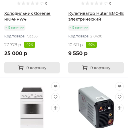
0
0
Холодильник Gorenje
Культиватор Huter ЕМС-1E
RK14FPW4
электрический
В наличии
В наличии
Код товара:
193356
Код товара:
210490
27 778 р
10 611 р
-10%
-10%
25 000 р
9 550 р
В корзину
В корзину