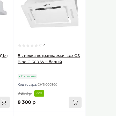
0
(1М)
Вытяжка встраиваемая Lex GS
Bloc G 600 WH белый
В наличии
Код товара:
CHTI000360
9 222 р
-10%
8 300 р