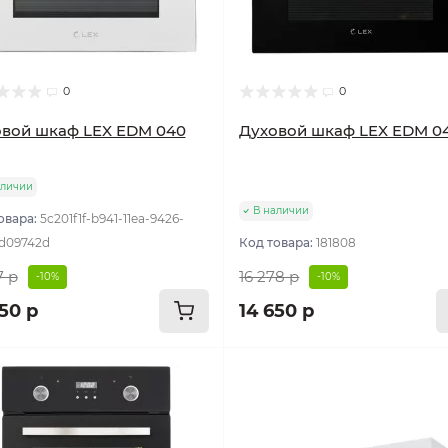
0
0
вой шкаф LEX EDM 040
Духовой шкаф LEX EDM 04
аличии
В наличии
овара:
5c201f1f-b941-11ea-9426-
d09742d
Код товара:
181808
7 р
16 278 р
-10%
-10%
50 р
14 650 р