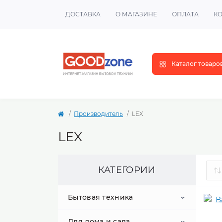
ДОСТАВКА
О МАГАЗИНЕ
ОПЛАТА
К
Каталог товаро
Производитель
LEX
LEX
КАТЕГОРИИ
Бытовая техника
Для дома и сада
Крупная бытовая техника