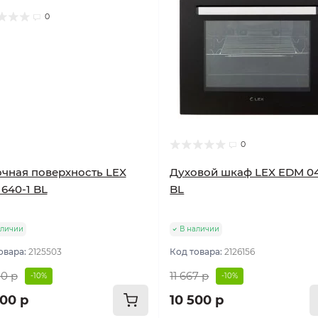
0
0
чная поверхность LEX
Духовой шкаф LEX EDM 0
640-1 BL
BL
аличии
В наличии
овара:
2125503
Код товара:
2126156
00 р
11 667 р
-10%
-10%
800 р
10 500 р