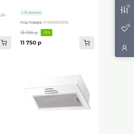
0
В наличии
426-
Код товара:
CHAO000354
0
13 056 р
-10%
11 750 р