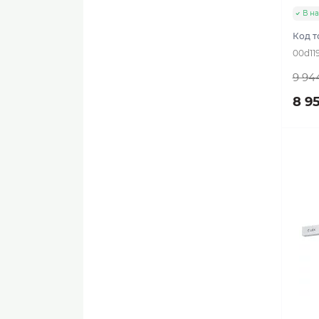
В н
Код т
00d11
9 94
8 9