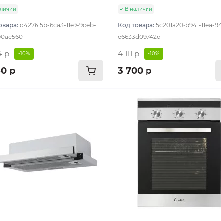
аличии
В наличии
овара:
d427615b-6ca3-11e9-9ceb-
Код товара:
5c201a20-b941-11ea-9
90ae560
e6633d09742d
4 р
4 111 р
-10%
-10%
50 р
3 700 р