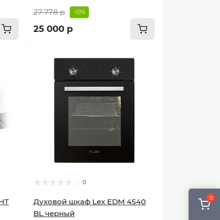
27 778 р
-10%
25 000 р
0
0
GHT
Духовой шкаф Lex EDM 4540
BL черный