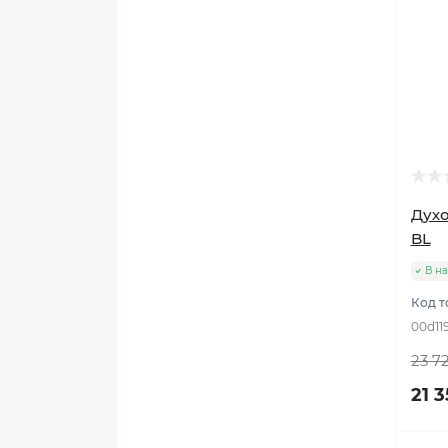
Духо
BL
В н
Код т
00d11
23 7
21 3