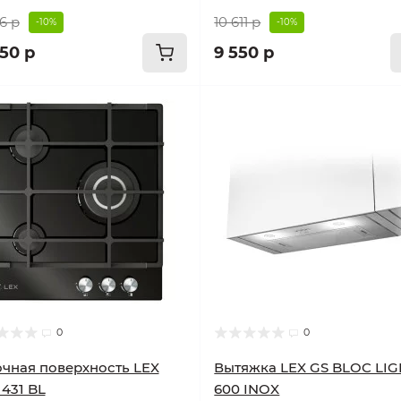
6 р
10 611 р
-10%
-10%
850 р
9 550 р
0
0
чная поверхность LEX
Вытяжка LEX GS BLOC LI
431 BL
600 INOX