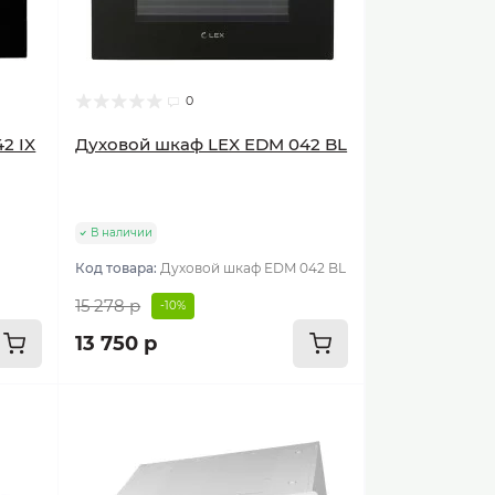
0
2 IX
Духовой шкаф LEX EDM 042 BL
В наличии
Код товара:
Духовой шкаф EDM 042 BL
15 278 р
-10%
13 750 р