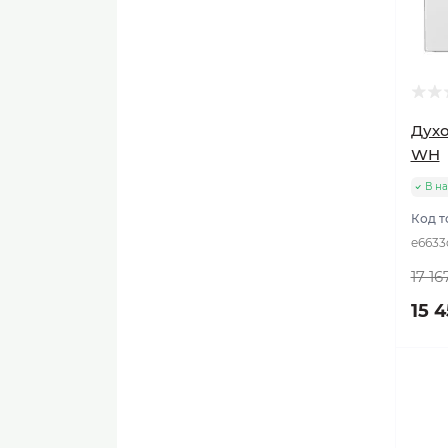
Духо
WH
В н
Код т
e6633
17 16
15 4