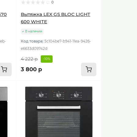
0
570
Вытяжка LEX GS BLOC LIGHT
600 WHITE
В наличии
ceb-
Код товара:
5c104be7-b941-11ea-9426-
e6633d09742d
4 222 р
-10%
3 800 р