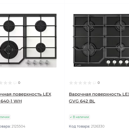
0
0
чная поверхность LEX
Варочная поверхность LE
 640-1 WH
GVG 642 BL
аличии
В наличии
овара:
2125504
Код товара:
2126330