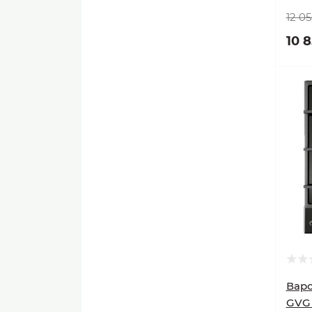
Электро грили
12 05
10 
Электрочайники и
термопоты
Варо
GVG 