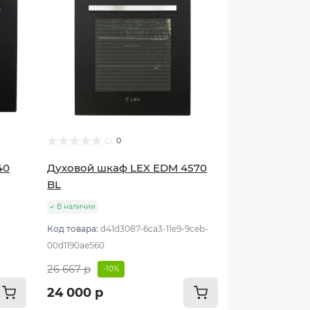
0
40
Духовой шкаф LEX EDM 4570
BL
В наличии
Код товара:
d41d3087-6ca3-11e9-9ceb-
00d1190ae560
26 667 р
-10%
24 000 р