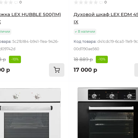
0
0
жка LEX HUBBLE 500(1M)
Духовой шкаф LEX EDM 4
X
IX
аличии
В наличии
овара:
5c21b184-b941-11ea-9426-
Код товара:
d41cdc19-6ca3-11e9-9
d09742d
00d1190ae560
8 р
18 889 р
-10%
-10%
00 р
17 000 р