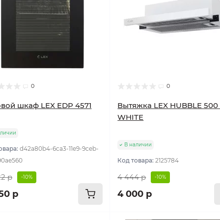
0
0
вой шкаф LEX EDP 4571
Вытяжка LEX HUBBLE 500 
WHITE
аличии
В наличии
овара:
d42a80b4-6ca3-11e9-9ceb-
90ae560
Код товара:
2125784
22 р
4 444 р
-10%
-10%
50 р
4 000 р