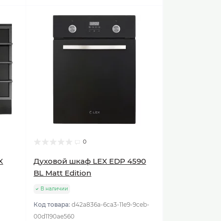
0
X
Духовой шкаф LEX EDP 4590
BL Matt Edition
В наличии
Код товара:
d42a836a-6ca3-11e9-9ceb-
00d1190ae560