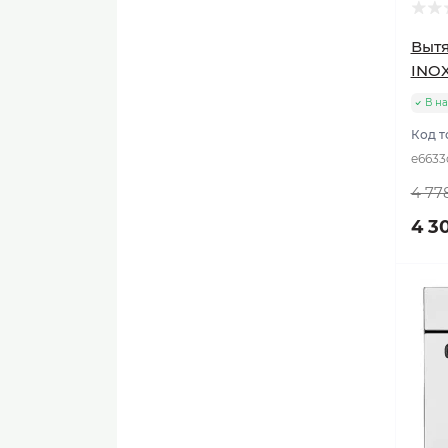
Вытя
INO
В н
Код т
e6633
4 77
4 3