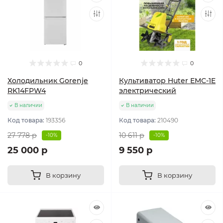
0
0
Холодильник Gorenje
Культиватор Huter ЕМС-1E
RK14FPW4
электрический
В наличии
В наличии
Код товара:
193356
Код товара:
210490
27 778 р
10 611 р
-10%
-10%
25 000 р
9 550 р
В корзину
В корзину