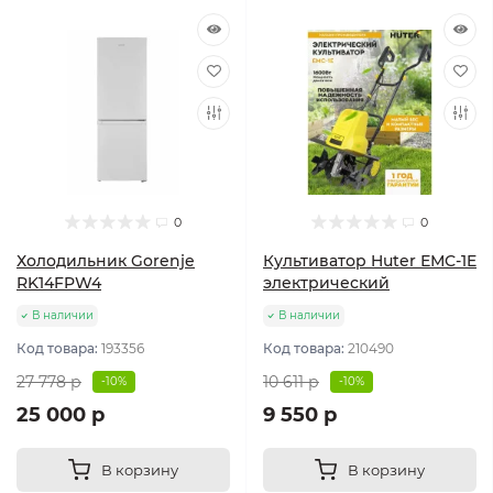
0
0
Холодильник Gorenje
Культиватор Huter ЕМС-1E
RK14FPW4
электрический
В наличии
В наличии
Код товара:
193356
Код товара:
210490
27 778 р
10 611 р
-10%
-10%
25 000 р
9 550 р
В корзину
В корзину