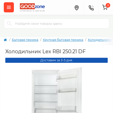
0
Бытовая техника
Крупная бытовая техника
Холодильники
Холодильник Lex RBI 250.21 DF
Доставим за 3-5 дня.