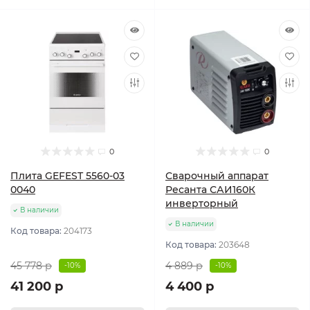
0
0
Плита GEFEST 5560-03
Сварочный аппарат
0040
Ресанта САИ160К
инверторный
В наличии
В наличии
Код товара:
204173
Код товара:
203648
45 778 р
4 889 р
-10%
-10%
41 200 р
4 400 р