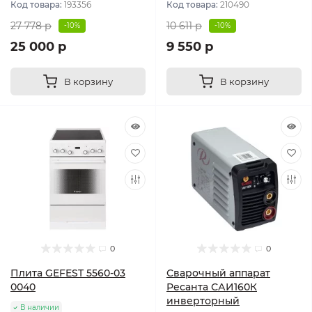
Код товара:
193356
Код товара:
210490
27 778 р
10 611 р
-10%
-10%
25 000 р
9 550 р
В корзину
В корзину
0
0
Плита GEFEST 5560-03
Сварочный аппарат
0040
Ресанта САИ160К
инверторный
В наличии