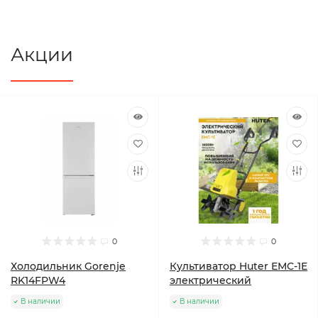
Акции
0
0
Холодильник Gorenje
Культиватор Huter ЕМС-1E
RK14FPW4
электрический
В наличии
В наличии