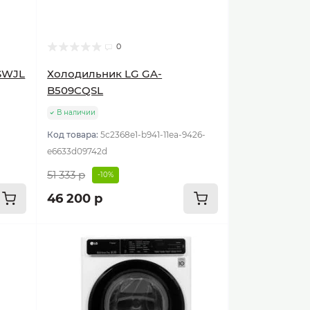
0
SWJL
Холодильник LG GA-
B509CQSL
В наличии
Код товара:
5c2368e1-b941-11ea-9426-
e6633d09742d
51 333 р
-10%
46 200 р