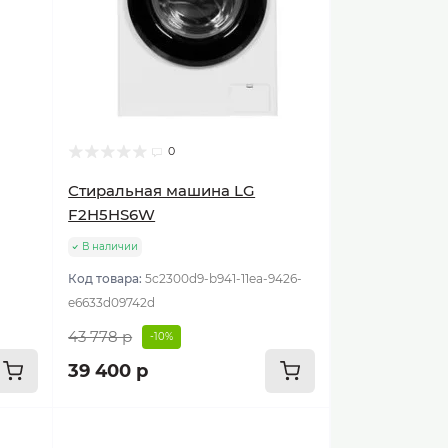
0
Стиральная машина LG
F2H5HS6W
В наличии
Код товара:
5c2300d9-b941-11ea-9426-
e6633d09742d
43 778 р
-10%
39 400 р