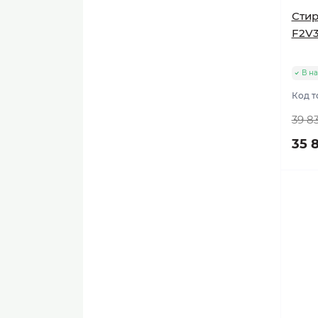
Стир
F2V
В н
Код т
39 8
35 