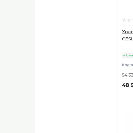
Холо
CES
В н
Код т
54 33
48 