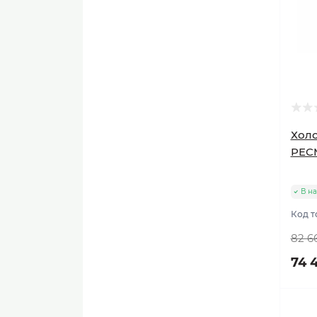
Холо
PEC
В н
Код т
82 6
74 