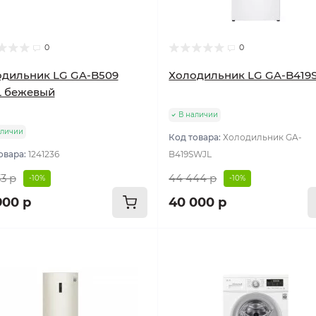
0
0
дильник LG GA-B509
Холодильник LG GA-B419
L бежевый
В наличии
аличии
Код товара:
Холодильник GA-
овара:
1241236
B419SWJL
3 р
44 444 р
-10%
-10%
900 р
40 000 р