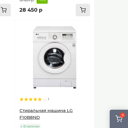
31 611 р
-10%
28 450 р
1
Стиральная машина LG
0
о
F10B8ND
В наличии