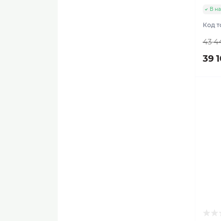
В н
Код т
43 4
39 1