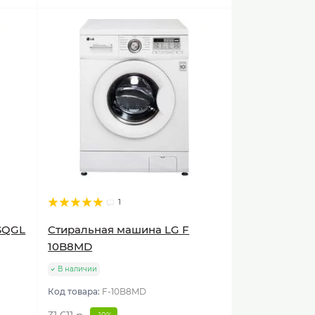
1
SQGL
Стиральная машина LG F
10B8MD
В наличии
Код товара:
F-10B8MD