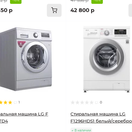
22 р
47 556 р
-10%
-10%
350 р
42 800 р
1
0
альная машина LG F
Стиральная машина LG
TD4
F1296HDS1 белый/серебр
В наличии