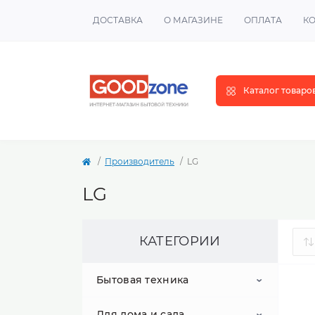
ДОСТАВКА
О МАГАЗИНЕ
ОПЛАТА
К
Каталог товаро
Производитель
LG
LG
КАТЕГОРИИ
Бытовая техника
Для дома и сада
Крупная бытовая техника