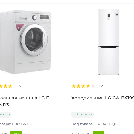
3
3
альная машина LG F
Холодильник LG GA-B419
6ND3
аличии
В наличии
овара:
F-1096ND3
Код товара:
GA-B419SQGL