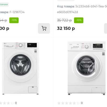
аличии
Код товара:
5c2334b8-b941-11ea-9
овара:
F-1296TD4
e6633d09742d
44 р
35 722 р
-10%
-10%
00 р
32 150 р
0
0