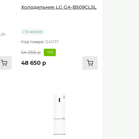
Холодильник LG GA-B509CLSL
В наличии
426-
Код товара:
1241237
54 056 р
-10%
48 650 р