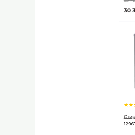
33 7
Электро грили
30 
Электрочайники и
термопоты
Стир
1296