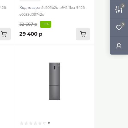
0
426-
Код товара:
5c205b2c-b941-11ea-9426-
e6633d09742d
32 667 р
-10%
0
29 400 р
0