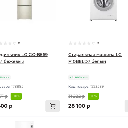
0
0
дильник LG GC-B569
Стиральная машина LG
M бежевый
F10B8LD7 белый
аличии
В наличии
овара:
178885
Код товара:
1223589
67 р
31 222 р
-10%
-10%
400 р
28 100 р