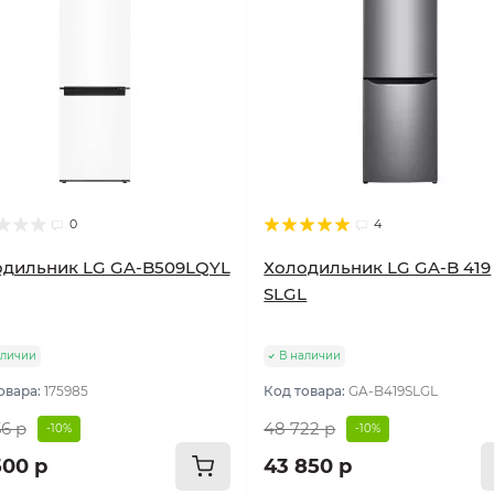
0
4
одильник LG GA-B509LQYL
Холодильник LG GA-B 419
SLGL
аличии
В наличии
овара:
175985
Код товара:
GA-B419SLGL
56 р
48 722 р
-10%
-10%
500 р
43 850 р