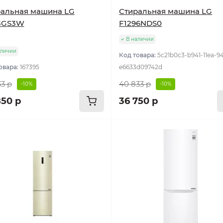
альная машина LG
Стиральная машина LG
3GS3W
F1296NDS0
В наличии
аличии
Код товара:
5c21b0c3-b941-11ea-9
овара:
167395
e6633d09742d
33 р
40 833 р
-10%
-10%
850 р
36 750 р