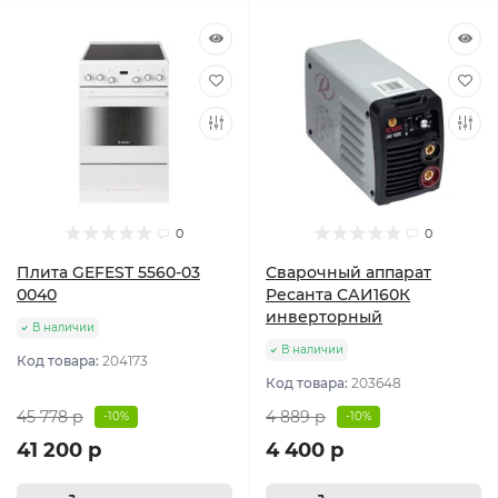
0
0
Плита GEFEST 5560-03
Сварочный аппарат
0040
Ресанта САИ160К
инверторный
В наличии
В наличии
Код товара:
204173
Код товара:
203648
45 778 р
4 889 р
-10%
-10%
41 200 р
4 400 р