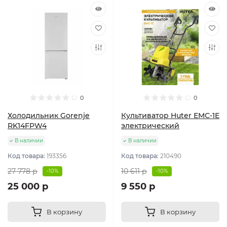
0
0
Холодильник Gorenje
Культиватор Huter ЕМС-1E
RK14FPW4
электрический
В наличии
В наличии
Код товара:
193356
Код товара:
210490
27 778 р
10 611 р
-10%
-10%
25 000 р
9 550 р
В корзину
В корзину