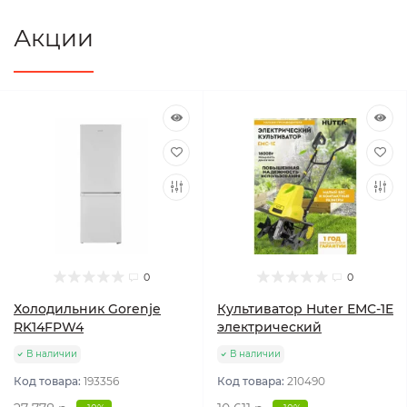
Акции
0
0
Холодильник Gorenje
Культиватор Huter ЕМС-1E
RK14FPW4
электрический
В наличии
В наличии
Код товара:
193356
Код товара:
210490