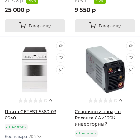
27 778 р
10 611 р
-10%
-10%
25 000 р
9 550 р
В корзину
В корзину
0
0
Плита GEFEST 5560-03
Сварочный аппарат
0040
Ресанта САИ160К
инверторный
В наличии
В наличии
Код товара:
204173