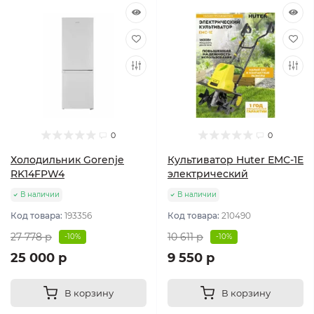
0
0
Холодильник Gorenje
Культиватор Huter ЕМС-1E
RK14FPW4
электрический
В наличии
В наличии
Код товара:
193356
Код товара:
210490
27 778 р
10 611 р
-10%
-10%
25 000 р
9 550 р
В корзину
В корзину