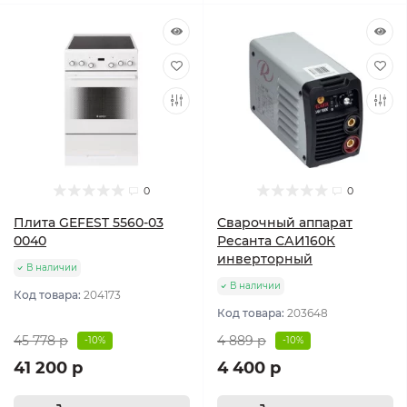
0
0
Плита GEFEST 5560-03
Сварочный аппарат
0040
Ресанта САИ160К
инверторный
В наличии
В наличии
Код товара:
204173
Код товара:
203648
45 778 р
4 889 р
-10%
-10%
41 200 р
4 400 р