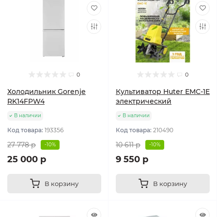
0
0
Холодильник Gorenje
Культиватор Huter ЕМС-1E
RK14FPW4
электрический
В наличии
В наличии
Код товара:
193356
Код товара:
210490
27 778 р
10 611 р
-10%
-10%
25 000 р
9 550 р
В корзину
В корзину