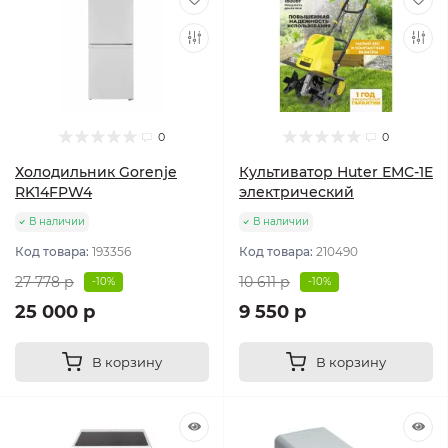
0
0
Холодильник Gorenje
Культиватор Huter ЕМС-1E
RK14FPW4
электрический
В наличии
В наличии
Код товара:
193356
Код товара:
210490
27 778 р
10 611 р
-10%
-10%
25 000 р
9 550 р
В корзину
В корзину