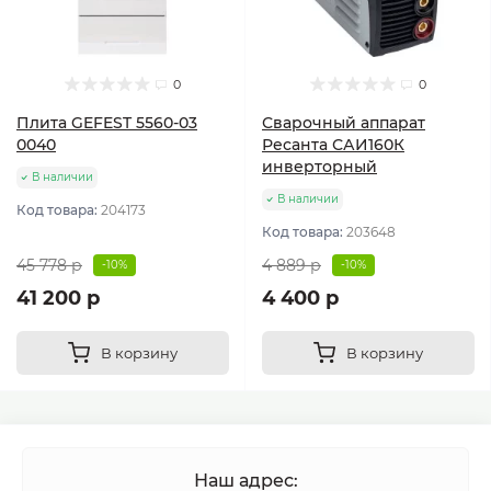
0
0
Плита GEFEST 5560-03
Сварочный аппарат
0040
Ресанта САИ160К
инверторный
В наличии
В наличии
Код товара:
204173
Код товара:
203648
45 778 р
4 889 р
-10%
-10%
41 200 р
4 400 р
В корзину
В корзину
Наш адрес: