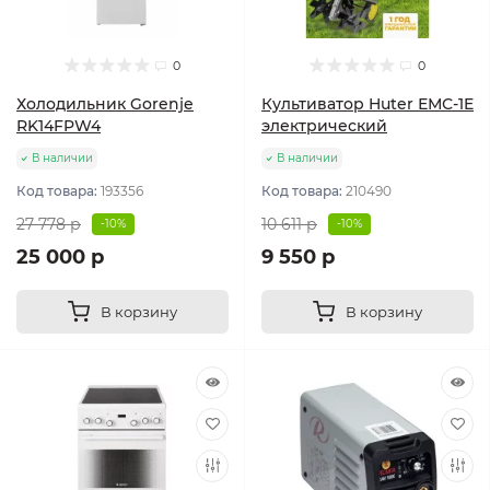
0
0
Холодильник Gorenje
Культиватор Huter ЕМС-1E
RK14FPW4
электрический
В наличии
В наличии
Код товара:
193356
Код товара:
210490
27 778 р
10 611 р
-10%
-10%
25 000 р
9 550 р
В корзину
В корзину