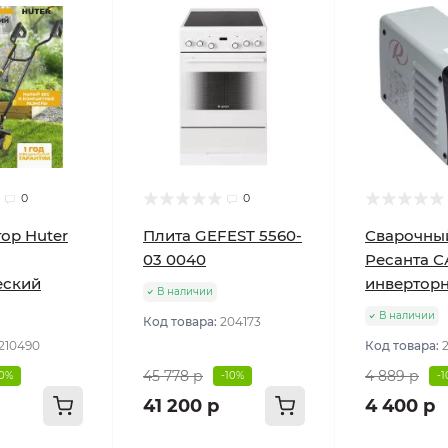
0
0
ор Huter
Плита GEFEST 5560-
Сварочны
03 0040
Ресанта С
еский
инвертор
В наличии
В наличии
Код товара:
204173
210490
Код товара:
45 778 р
4 889 р
10%
-10%
-
41 200 р
4 400 р