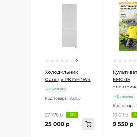
0
Холодильник
Культиват
Gorenje RK14FPW4
ЕМС-1E
электрич
В наличии
В наличии
Код товара:
193356
Код товара:
27 778 р
10 611 р
-10%
-
25 000 р
9 550 р