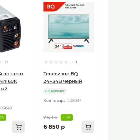
0
0
й аппарат
Телевизор BQ
АИ160К
24F34B черный
ный
В наличии
Код товара:
202037
203648
7 611 р
10%
-10%
6 850 р