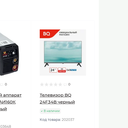
0
0
й аппарат
Телевизор BQ
АИ160К
24F34B черный
ный
В наличии
Код товара:
202037
203648