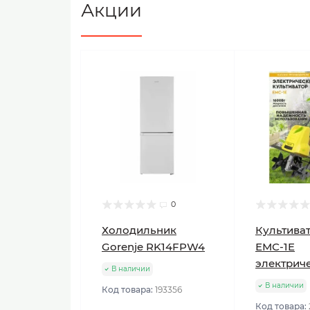
Акции
0
Холодильник
Культиват
Gorenje RK14FPW4
ЕМС-1E
электрич
В наличии
В наличии
Код товара:
193356
Код товара: