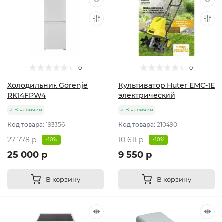
0
0
Холодильник Gorenje
Культиватор Huter ЕМС-1E
RK14FPW4
электрический
В наличии
В наличии
Код товара:
193356
Код товара:
210490
27 778 р
10 611 р
-10%
-10%
25 000 р
9 550 р
В корзину
В корзину