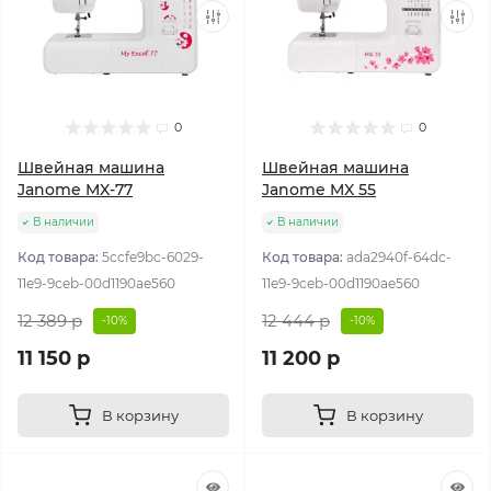
0
0
Швейная машина
Швейная машина
Janome MX-77
Janome MX 55
В наличии
В наличии
Код товара:
5ccfe9bc-6029-
Код товара:
ada2940f-64dc-
11e9-9ceb-00d1190ae560
11e9-9ceb-00d1190ae560
12 389 р
12 444 р
-10%
-10%
11 150 р
11 200 р
В корзину
В корзину