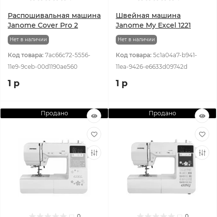
Распошивальная машина
Швейная машина
Janome Cover Pro 2
Janome My Excel 1221
Нет в наличии
Нет в наличии
Код товара:
7ac66c72-5556-
Код товара:
5c1a04a7-b941-
11e9-9ceb-00d1190ae560
11ea-9426-e6633d09742d
1 р
1 р
Продано
Продано
0
0