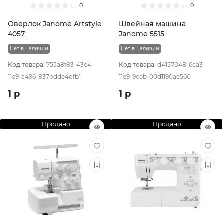
0
0
Оверлок Janome Artstyle
Швейная машина
4057
Janome 5515
Нет в наличии
Нет в наличии
Код товара:
755a8f83-43e4-
Код товара:
d4157048-6ca3-
11e9-a496-837bdde4dfb1
11e9-9ceb-00d1190ae560
1 р
1 р
Продано
Продано