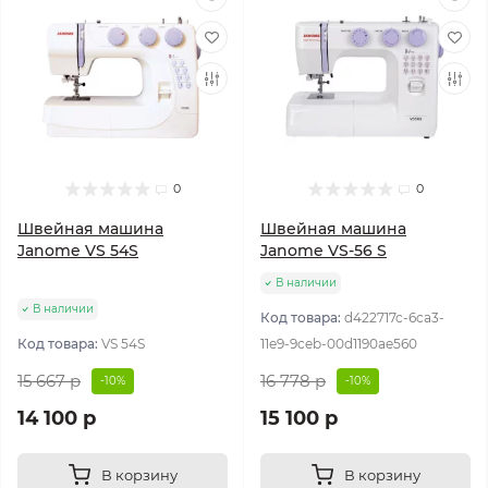
0
0
Швейная машина
Швейная машина
Janome VS 54S
Janome VS-56 S
В наличии
В наличии
Код товара:
d422717c-6ca3-
Код товара:
VS 54S
11e9-9ceb-00d1190ae560
15 667 р
16 778 р
-10%
-10%
14 100 р
15 100 р
В корзину
В корзину