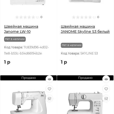
0
0
Швейная машина
Швейная машина
Janome LW-10
JANOME Skyline S3 белый
Нет в наличии
Нет в наличии
Код товара:
7c839d96-4d02-
11e8-b53c-b34d66194b2e
Код товара:
SKYLINE S3
1 р
1 р
Продано
Продано