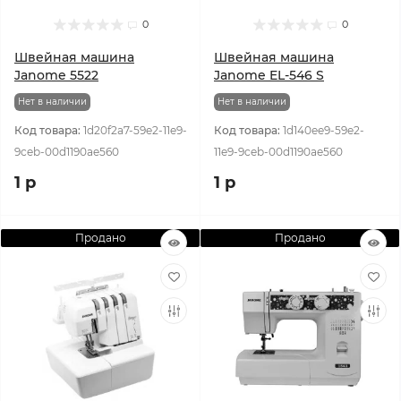
0
0
Швейная машина
Швейная машина
Janome 5522
Janome EL-546 S
Нет в наличии
Нет в наличии
Код товара:
1d20f2a7-59e2-11e9-
Код товара:
1d140ee9-59e2-
9ceb-00d1190ae560
11e9-9ceb-00d1190ae560
1 р
1 р
Продано
Продано