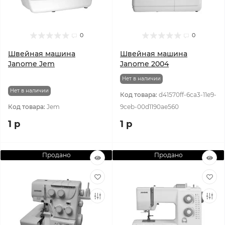
0
0
Швейная машина
Швейная машина
Janome Jem
Janome 2004
Нет в наличии
Нет в наличии
Код товара:
d41570ff-6ca3-11e9-
Код товара:
Jem
9ceb-00d1190ae560
1 р
1 р
Продано
Продано