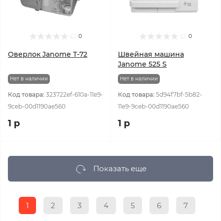
0
0
Оверлок Janome Т-72
Швейная машина
Janome 525 S
Нет в наличии
Нет в наличии
Код товара:
323722ef-610a-11e9-
Код товара:
5d94f7bf-5b82-
9ceb-00d1190ae560
11e9-9ceb-00d1190ae560
1 р
1 р
Показать еще
1
2
3
4
5
6
7