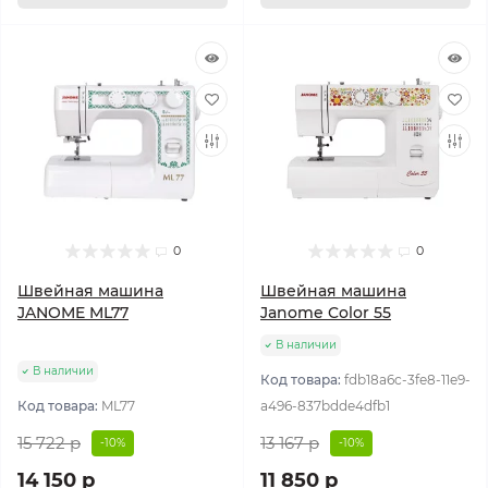
0
0
Швейная машина
Швейная машина
JANOME ML77
Janome Color 55
В наличии
В наличии
Код товара:
fdb18a6c-3fe8-11e9-
Код товара:
ML77
a496-837bdde4dfb1
15 722 р
13 167 р
-10%
-10%
14 150 р
11 850 р