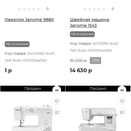
0
0
Оверлок Janome 9880
Швейная машина
Janome 1543
Нет в наличии
Код товара:
d41538fb-6ca3-
Нет в наличии
11e9-9ceb-00d1190ae560
Код товара:
d4226de2-6ca3-
16 256 р
11e9-9ceb-00d1190ae560
-10%
1 р
14 630 р
Продано
Продано