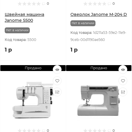
0
0
Швейная машина
Оверлок Janome M-204 D
Janome 5500
Нет в наличии
Нет в наличии
Код товара:
1d211a53-59e2-11e9-
Код товара:
5500
9ceb-00d1190ae560
1 р
1 р
Продано
Продано
0
0