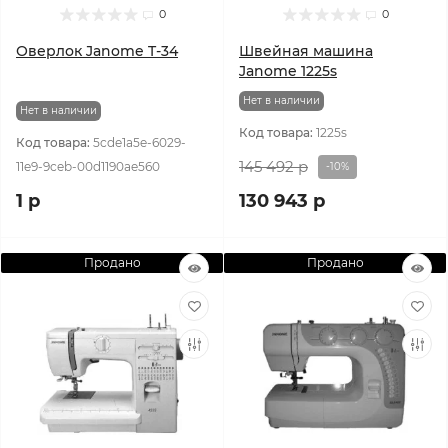
0
0
Оверлок Janome T-34
Швейная машина
Janome 1225s
Нет в наличии
Нет в наличии
Код товара:
1225s
Код товара:
5cde1a5e-6029-
145 492 р
11e9-9ceb-00d1190ae560
-10%
1 р
130 943 р
Продано
Продано