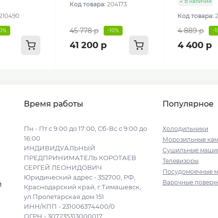
В наличии
Код товара:
204173
210490
Код товара:
45 778 р
4 889 р
10%
-10%
-
41 200 р
4 400 р
Время работы
Популярное
Пн - Пт с 9:00 до 17:00, Сб-Вс с 9:00 до
Холодильники
16:00
Морозильные ка
ИНДИВИДУАЛЬНЫЙ
Сушильные маши
ПРЕДПРИНИМАТЕЛЬ КОРОТАЕВ
Телевизоры
СЕРГЕЙ ЛЕОНИДОВИЧ
Посудомоечные 
Юридический адрес - 352700, РФ,
Варочные поверх
й
Краснодарский край, г.Тимашевск,
ул.Пролетарская дом 151
ИНН/КПП - 231006374400/0
ОГРН - 307235313000017