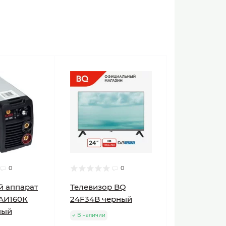
0
0
й аппарат
Телевизор BQ
АИ160К
24F34B черный
ный
В наличии