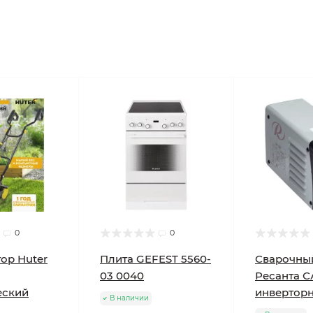
0
0
ор Huter
Плита GEFEST 5560-
Сварочны
03 0040
Ресанта С
еский
инвертор
В наличии