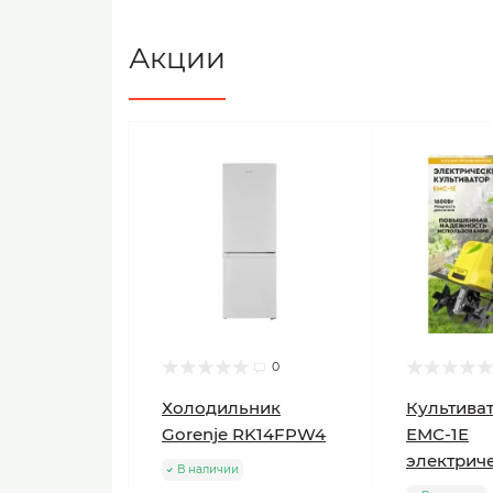
Акции
0
Холодильник
Культиват
Gorenje RK14FPW4
ЕМС-1E
электрич
В наличии