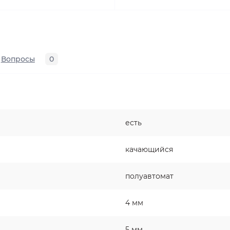
Вопросы
0
есть
качающийся
полуавтомат
4 мм
5 мм