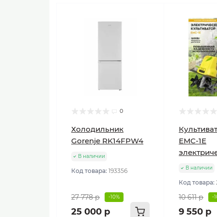
0
Холодильник
Культиват
Gorenje RK14FPW4
ЕМС-1E
электрич
В наличии
В наличии
Код товара:
193356
Код товара:
27 778 р
10 611 р
-10%
-
25 000 р
9 550 р