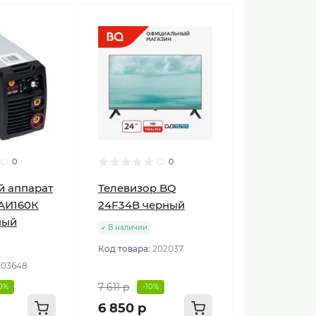
0
0
й аппарат
Телевизор BQ
АИ160К
24F34B черный
ный
В наличии
Код товара:
202037
203648
7 611 р
10%
-10%
6 850 р