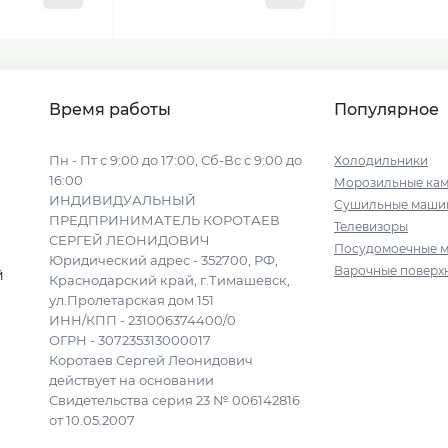
Время работы
Популярное
Пн - Пт с 9:00 до 17:00, Сб-Вс с 9:00 до
Холодильники
16:00
Морозильные ка
ИНДИВИДУАЛЬНЫЙ
Сушильные маши
ПРЕДПРИНИМАТЕЛЬ КОРОТАЕВ
Телевизоры
СЕРГЕЙ ЛЕОНИДОВИЧ
Посудомоечные 
Юридический адрес - 352700, РФ,
Варочные поверх
й
Краснодарский край, г.Тимашевск,
ул.Пролетарская дом 151
ИНН/КПП - 231006374400/0
ОГРН - 307235313000017
Коротаев Сергей Леонидович
действует на основании
Свидетельства серия 23 № 006142816
от 10.05.2007