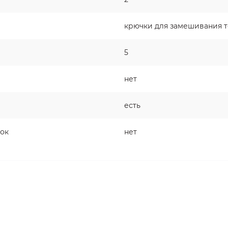
крючки для замешивания те
5
нет
есть
док
нет