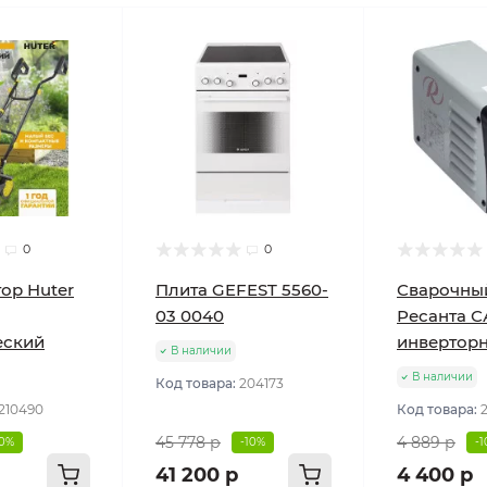
0
0
ор Huter
Плита GEFEST 5560-
Сварочны
03 0040
Ресанта С
еский
инвертор
В наличии
В наличии
Код товара:
204173
210490
Код товара:
45 778 р
4 889 р
10%
-10%
-
41 200 р
4 400 р