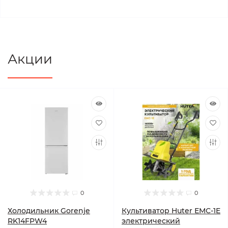
Акции
0
0
Холодильник Gorenje
Культиватор Huter ЕМС-1E
RK14FPW4
электрический