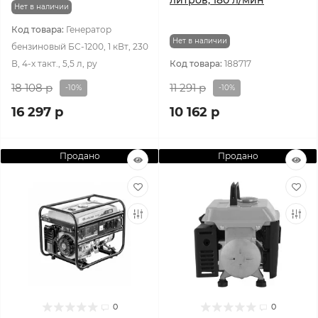
литров, 180 л/мин
Нет в наличии
Код товара:
Генератор
Нет в наличии
бензиновый БС-1200, 1 кВт, 230
В, 4-х такт., 5,5 л, ру
Код товара:
188717
18 108 р
11 291 р
-10%
-10%
16 297 р
10 162 р
Продано
Продано
0
0