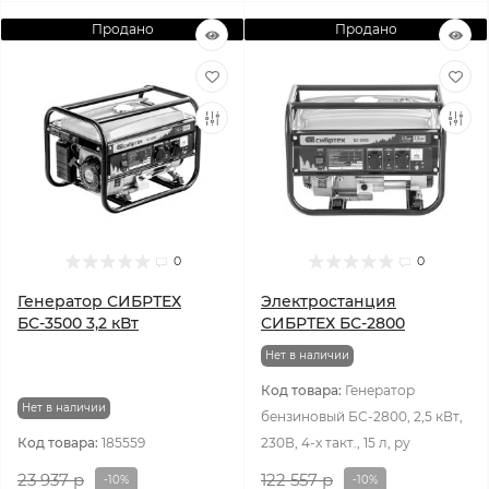
Продано
Продано
0
0
Генератор СИБРТЕХ
Электростанция
БС-3500 3,2 кВт
СИБРТЕХ БС-2800
Нет в наличии
Код товара:
Генератор
Нет в наличии
бензиновый БС-2800, 2,5 кВт,
Код товара:
185559
230В, 4-х такт., 15 л, ру
23 937 р
122 557 р
-10%
-10%