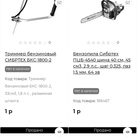
0
0
Триммер бензиновый
Бензопила Сибртех
СИБРТЕХ БКС-1800-2
ПЦБ-4540 шина 40 см, 45
см3, 2,9 л.с., шаг 0,325, паз
Нет в наличии
1,5 мм, 64 зв
Код товара:
Триммер
бензиновый БКС-1800-2,
Нет в наличии
33см3, 1,8 л.с., разъемная
штанга
Код товара:
188467
1 р
1 р
Продано
Продано