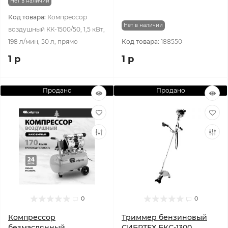
Нет в наличии
Код товара:
Компрессор
Нет в наличии
воздушный КК-1500/50, 1,5 кВт,
198 л/мин, 50 л, прямо
Код товара:
188550
1 р
1 р
Продано
Продано
0
0
Компрессор
Триммер бензиновый
безмаслянный
СИБРТЕХ БКС-1300