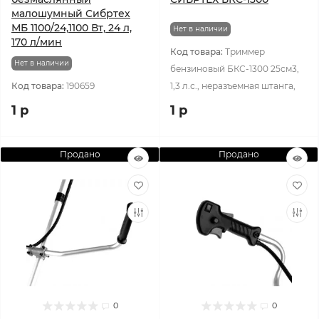
малошумный Сибртех
МБ 1100/24,1100 Вт, 24 л,
Нет в наличии
170 л/мин
Код товара:
Триммер
Нет в наличии
бензиновый БКС-1300 25см3,
Код товара:
190659
1,3 л.с., неразъемная штанга,
1 р
1 р
Продано
Продано
0
0