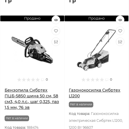
1 р
1 р
Продано
Продано
0
0
Бензопила Сибртех
Газонокосилка Сибртех
ПЦБ-5850 шина 50 см, 58
L1200
см3, 4,0 л.с., шаг 0,325, паз
Нет в наличии
1,5 мм, 76 зв
Код товара:
Газонокосилка
Нет в наличии
электрическая Сибртех L1200,
Код товара:
188474
1200 Вт 96607