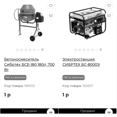
0
0
Бетоносмеситель
Электростанция
Сибртех БСЕ-180 180л, 700
СИБРТЕХ БС-8000Э
Вт
Нет в наличии
Нет в наличии
Код товара:
188555
Код товара:
160607
1 р
1 р
Продано
Продано