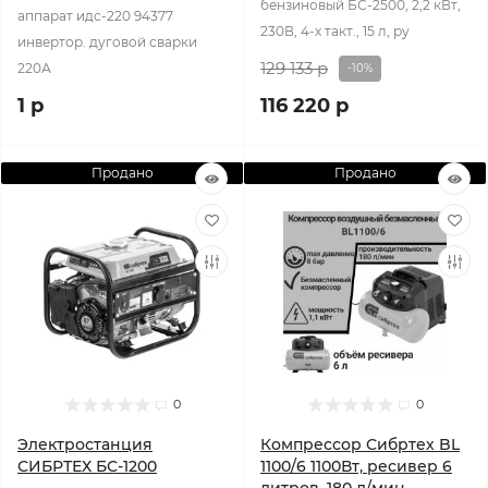
бензиновый БС-2500, 2,2 кВт,
аппарат идс-220 94377
230В, 4-х такт., 15 л, ру
инвертор. дуговой сварки
129 133 р
220А
-10%
1 р
116 220 р
Продано
Продано
0
0
Электростанция
Компрессор Сибртех BL
СИБРТЕХ БС-1200
1100/6 1100Вт, ресивер 6