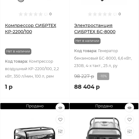
0
0
Компрессор СИБРТЕХ
Электростанция
КР-2200/100
СИБРТЕХ БС-8000
Нет в наличии
Код товара:
Генератор
Нет в наличии
бензиновый БС-8000, 6,6 кВт,
Код товара:
Компрессор
230В, 4-х такт., 25 л, ру
воздушный КР-2200/100, 2,2
98 227 р
кВт, 350 л/мин, 100 л, рем
-10%
1 р
88 404 р
Продано
Продано