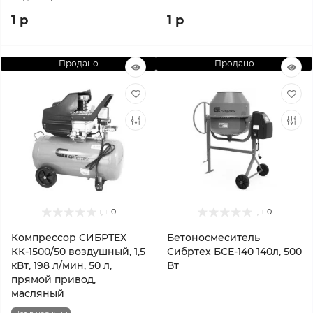
1 р
1 р
Продано
Продано
0
0
Компрессор СИБРТЕХ
Бетоносмеситель
КК-1500/50 воздушный, 1,5
Сибртех БСЕ-140 140л, 500
кВт, 198 л/мин, 50 л,
Вт
прямой привод,
масляный