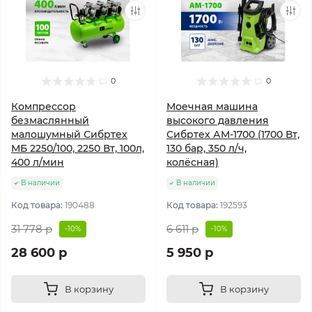
0
0
Компрессор
Моечная машина
безмаслянный
высокого давления
малошумный Сибртех
Сибртех АМ-1700 (1700 Вт,
МБ 2250/100, 2250 Вт, 100л,
130 бар, 350 л/ч,
400 л/мин
колёсная)
В наличии
В наличии
Код товара:
190488
Код товара:
192593
31 778 р
6 611 р
-10%
-10%
28 600 р
5 950 р
В корзину
В корзину