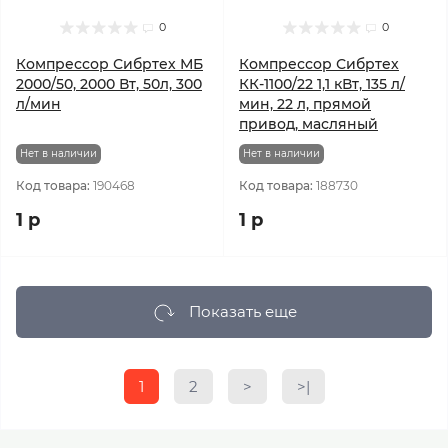
0
0
Компрессор Сибртех МБ
Компрессор Сибртех
2000/50, 2000 Вт, 50л, 300
КК-1100/22 1,1 кВт, 135 л/
л/мин
мин, 22 л, прямой
привод, масляный
Нет в наличии
Нет в наличии
Код товара:
190468
Код товара:
188730
1 р
1 р
Показать еще
1
2
>
>|