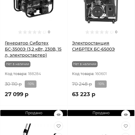
0
0
Генератор Сибртех
Электростанция
БС-3500Э (3,2 кВт, 230В, 15
СИБРТЕХ БС-6500Э
л, электростартер)
Нет в наличии
Нет в наличии
Код товара:
188284
Код товара:
160601
30 110 р
70 248 р
-10%
-10%
27 099 р
63 223 р
Продано
Продано