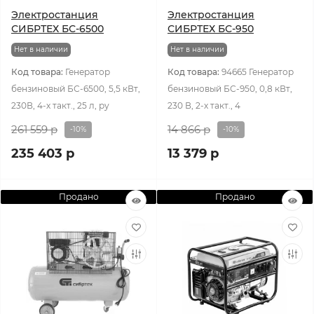
Электростанция
Электростанция
СИБРТЕХ БС-6500
СИБРТЕХ БС-950
Нет в наличии
Нет в наличии
Код товара:
Генератор
Код товара:
94665 Генератор
бензиновый БС-6500, 5,5 кВт,
бензиновый БС-950, 0,8 кВт,
230В, 4-х такт., 25 л, ру
230 В, 2-х такт., 4
261 559 р
14 866 р
-10%
-10%
235 403 р
13 379 р
Продано
Продано