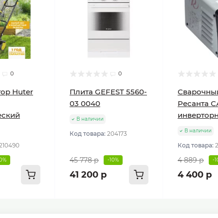
0
0
ор Huter
Плита GEFEST 5560-
Сварочны
03 0040
Ресанта С
еский
инвертор
В наличии
В наличии
Код товара:
204173
210490
Код товара:
45 778 р
4 889 р
10%
-10%
-
41 200 р
4 400 р