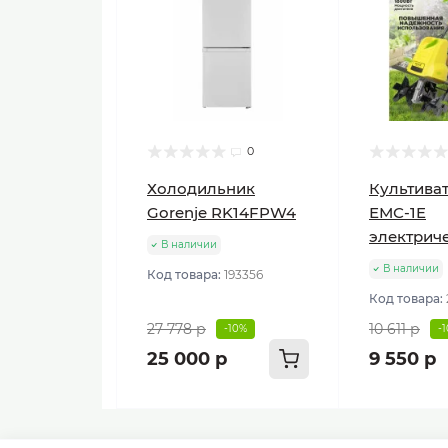
0
Холодильник
Культиват
Gorenje RK14FPW4
ЕМС-1E
электрич
В наличии
В наличии
Код товара:
193356
Код товара:
27 778 р
10 611 р
-10%
-
25 000 р
9 550 р