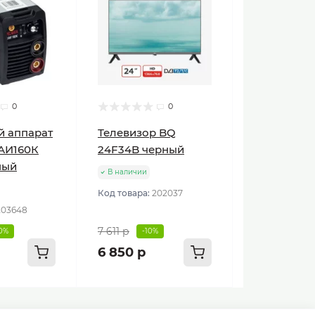
0
0
й аппарат
Телевизор BQ
АИ160К
24F34B черный
ный
В наличии
Код товара:
202037
203648
7 611 р
10%
-10%
6 850 р