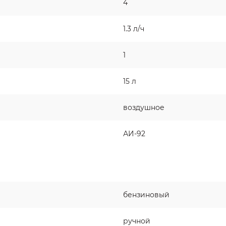
4
1.3 л/ч
1
15 л
воздушное
АИ-92
бензиновый
ручной