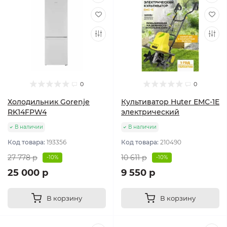
0
0
Холодильник Gorenje
Культиватор Huter ЕМС-1E
RK14FPW4
электрический
В наличии
В наличии
Код товара:
193356
Код товара:
210490
27 778 р
10 611 р
-10%
-10%
25 000 р
9 550 р
В корзину
В корзину